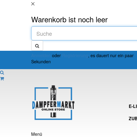
Warenkorb ist noch leer
Anmelden
oder
Registrierung
, es dauert nur ein paar
Sekunden
E-L
ZU
Menü