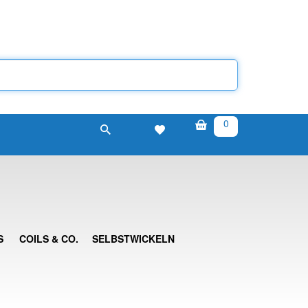
0
S
COILS & CO.
SELBSTWICKELN