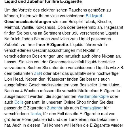
Liquid und Zubehör für Ihre E-Zigarette
Um die Vorteile des elektronischen Rauchens genießen zu
können, bieten wir Ihnen viele verschiedene
E-Liquid
Geschmacksrichtungen
wie zum Beispiel Tabak, Kirsche,
Menthol, Vanille, Kokosnuss, Cola oder Beerenmix an. Insgesamt
finden Sie bei uns im Sortiment über 350 verschiedene Liquids.
Natürlich finden Sie auch zusätzlich zum Liquid passendes
Zubehör zu Ihrer
Ihrer E-Zigarette
. Liquids führen wir in
verschiedenen Geschmacksrichtungen mit Nikotin in
verschiedenen Dosierungen und natürlich auch ohne Nikotin an.
Lassen Sie sich von der Geschmacksvielfalt Liquid-Hersteller
verzaubern. Suchen Sie unter den verschiedenen Liquids wie z.B.
dem bekannten
ZEN
oder aber das qualitativ sehr hochwertige
Lion Head. Neben den "Klassiker" finden Sie bei uns auch
ausgefallene Geschmacksvarianten vom Bestseller UrbanJuice.
Nach ca.4 Wochen müssen die verschleißteile einer E Zigarette
ausgetauscht werden, die sogenannten
Verdampferköpfe
oder
auch
Coils
genannt. In unserem Online Shop finden Sie das
passende E Zigaretten
Zubehör
als auch
Ersatzgläser
für
verschiedene
Tanks
, für den Fall das die E-Zigarette mal von
größerer Höhe gefallen ist und der Tank einen riss bekommen
hat. Auch in diesem Fall können wir Helfen die E Zigarette wieder